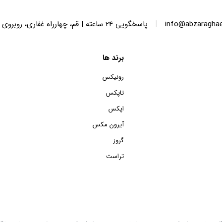
|
info@abzaragha
پاسخگویی 24 ساعته | قم، چهارراه غفاری، روبروی پاساژ الماس ایرانیان، پلاک 136
برند ها
رونیکس
تاپکس
اپکس
آیرون مکس
گروز
تراست