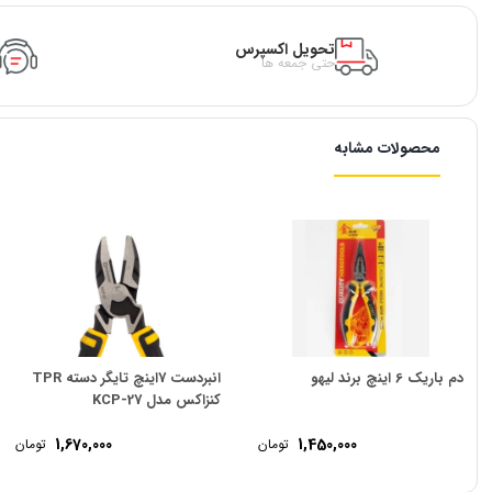
تحویل اکسپرس
حتی جمعه ها
محصولات مشابه
دم باریک 6 اینچ برند لیهو
انبردست 7اینچ تایگر دسته TPR
کنزاکس مدل KCP-27
1,670,000
1,450,000
تومان
تومان