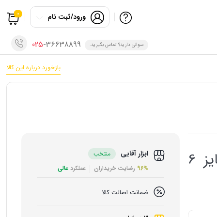
0
ورود/ثبت نام
025
-36638899
سوالی دارید؟ تماس بگیرید.
بازخورد درباره این کالا
ابزار آقایی
دم باریک رونیکس مدل RH-1376 سایز 6
منتخب
96%
رضایت خریداران
عملکرد
عالی
ضمانت اصالت کالا
ی سخت‌کاری‌شده و