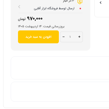
3 در انبار
ارسال توسط فروشگاه ابزار آقایی
970,000
تومان
بروزرسانی قیمت:
14 اردیبهشت 1405
دم
افزودن به سبد خرید
باریک
رونیکس
مدل
RH-
1376
سایز
6
اینچ
quantity