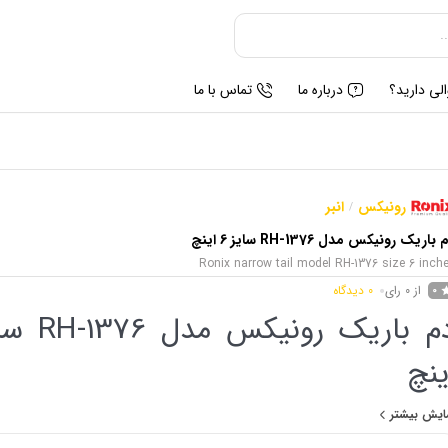
لی دارید؟
درباره ما
تماس با ما
رونیکس
انبر
/
باریک رونیکس مدل RH-1376 سایز 6 اینچ
Ronix narrow tail model RH-1376 size 6 inch
از 0 رای
0
دیدگاه
0
ینچ
دم‌باریک ۶ اینچ رونیکس مدل RH-1376 با طراحی ارگونومیک، بدنه فولاد
ایش بیشتر
‌های دقیق، ابزاری حرفه‌ای برای کار در فضاهای محدود و برش سیم‌های سخت و نرم.