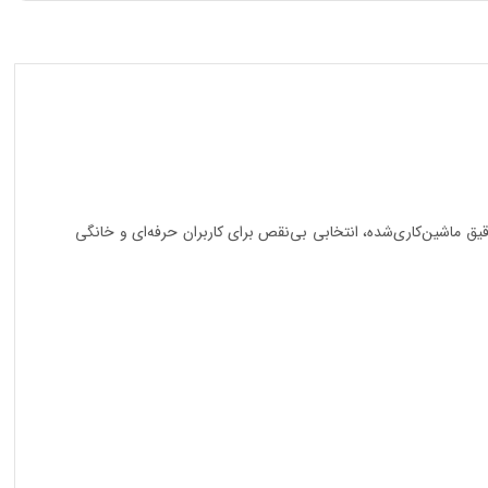
دل RH-1376 با طراحی ارگونومیک، نوک باریک و فک‌های دقیق ماشین‌کاری‌شده، انتخابی بی‌نقص برای کاربران حرفه‌ای و خانگی