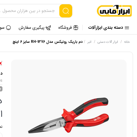
دسته بندی ابزارآلات
فروشگاه
پیگیری سفارش
سوا
/
/
/
دم باریک رونیکس مدل RH-1376 سایز 6 اینچ
خانه
ابزار آلات دستی
انبر
دم 
es
ا
نم
فک