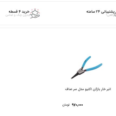
پشتیبانی ۲۴ ساعته
خرید 4 قسطه
واقعی!
بدون چک و ضامن
انبر خار بازکن اکتیو مدل سر صاف
970,000
تومان