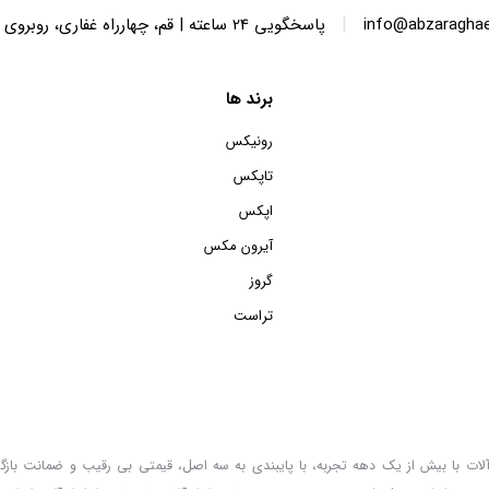
|
info@abzaragha
پاسخگویی 24 ساعته | قم، چهارراه غفاری، روبروی پاساژ الماس ایرانیان، پلاک 136
برند ها
رونیکس
تاپکس
اپکس
آیرون مکس
گروز
تراست
زار آلات با بیش از یک دهه تجربه، با پایبندی به سه اصل، قیمتی بی رقیب و ضمانت باز