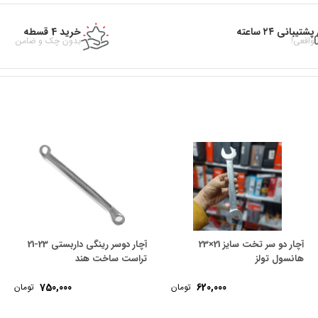
پشتیبانی ۲۴ ساعته
خرید 4 قسطه
واقعی!
بدون چک و ضامن
آچار دو سر تخت سایز 21×23
آچار دوسر رینگی داربستی 23-21
هانسول تولز
تراست ساخت هند
750,000
620,000
تومان
تومان