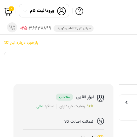
0
ورود/ثبت نام
025
-36638899
سوالی دارید؟ تماس بگیرید.
بازخورد درباره این کالا
ابزار آقایی
منتخب
96%
رضایت خریداران
عملکرد
عالی
ضمانت اصالت کالا