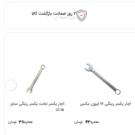
۷ روز ضمانت بازگشت کالا
حتی سلیقه ای!
آچار یکسر رینگی 17 آیرون مکس
آچار یکسر تخت یکسر رینگی سایز
15 آتا
380,000
430,000
تومان
تومان