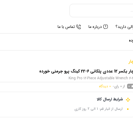
لی دارید؟
درباره ما
تماس با ما
ار
سر 12 عددی پلکانی 6-22 کینگ پرو جرمنی خورده
King Pro 12-Piece Adjustable Wrench 6-
از 0 رای
0
دیدگاه
0
شرایط ارسال کالا
ارسال از انبار قم: 1 الی 2 روز کاری