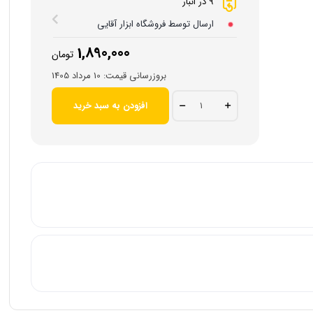
9 در انبار
ارسال توسط فروشگاه ابزار آقایی
1,890,000
تومان
بروزرسانی قیمت:
10 مرداد 1405
آچار
افزودن به سبد خرید
یکسر
12
عددی
پلکانی
6-
22
کینگ
پرو
جرمنی
خورده
quantity