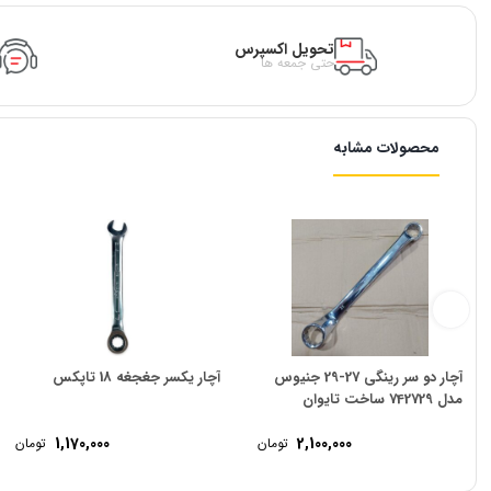
تحویل اکسپرس
حتی جمعه ها
محصولات مشابه
آچار دو سر رینگی 27-29 جنیوس
آچار یکسر جغجغه 18 تاپکس
مدل 742729 ساخت تایوان
1,170,000
2,100,000
تومان
تومان