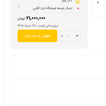
2 در انبار
ارسال توسط فروشگاه ابزار آقایی
ش طیف وسیعی از
21,000,000
تومان
بروزرسانی قیمت:
25 خرداد 1405
جعبه
افزودن به سبد خرید
بکس
24
پارچه
1/2
هیوندای
مدل
H-
1224
ساخت
تایوان
quantity