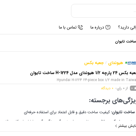
لی دارید؟
درباره ما
تماس با ما
هیوندای
جعبه بکس
/
س 24 پارچه 1/2 هیوندای مدل H-1224 ساخت تایوان
Hyundai H-1224 24-piece box 1/2 made in Taiw
از 0 رای
0
دیدگاه
0
یژگی‌های برجسته:
ساخت تایوان:
کیفیت ساخت دقیق و قابل اعتماد برای استفاده حرفه‌ای
جنس بدنه کروم-وانادیوم:
مقاوم در برابر خوردگی، زنگ‌زدگی و فشارهای کاری بالا
ایش بیشتر
قابلیت جغجغه‌ای:
امکان تنظیم جهت چرخش آچار برای سرعت و راحتی بیشتر در کار