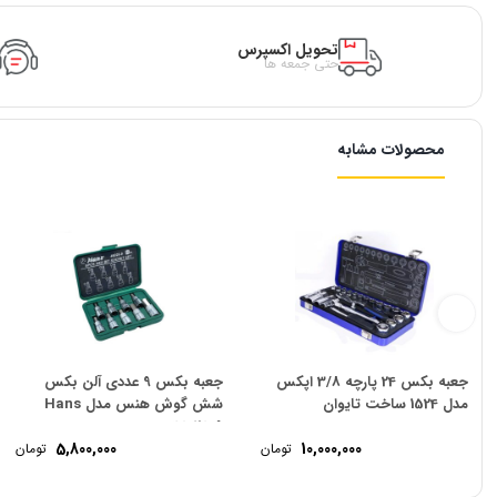
تحویل اکسپرس
حتی جمعه ها
محصولات مشابه
جعبه بکس 24 پارچه 3/8 اپکس
جعبه بکس 9 عددی آلن بکس
مدل 1524 ساخت تایوان
شش گوش هنس مدل Hans
46026-9
5,800,000
10,000,000
تومان
تومان