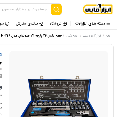
دسته بندی ابزارآلات
فروشگاه
پیگیری سفارش
سوا
/
/
/
جعبه بکس 24 پارچه 1/2 هیوندای مدل H-1224 ساخت تایوان
خانه
ابزار آلات دستی
جعبه بکس
جعبه بک
an
و
نم