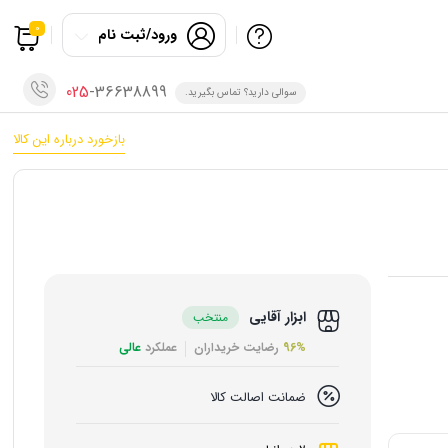
0
ورود/ثبت نام
025
-36638899
سوالی دارید؟ تماس بگیرید.
بازخورد درباره این کالا
ابزار آقایی
منتخب
96%
رضایت خریداران
عملکرد
عالی
ضمانت اصالت کالا