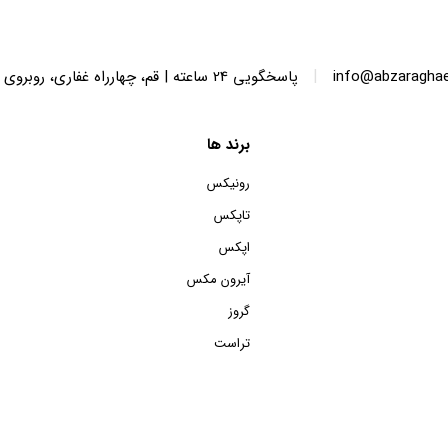
|
info@abzaragha
پاسخگویی 24 ساعته | قم، چهارراه غفاری، روبروی پاساژ الماس ایرانیان، پلاک 136
برند ها
رونیکس
تاپکس
اپکس
آیرون مکس
گروز
تراست