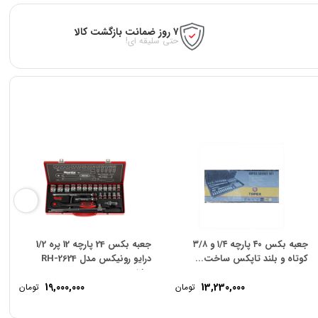
۷ روز ضمانت بازگشت کالا
حتی سلیقه ای!
جعبه بکس ۴۰ پارچه ۱/۴ و ۳/۸
جعبه بکس 24 پارچه 12 پره 1/2
کوتاه و بلند تاپکس ساخت...
درایو رونیکس مدل RH-2624
ساخت...
19,000,000
13,230,000
تومان
تومان