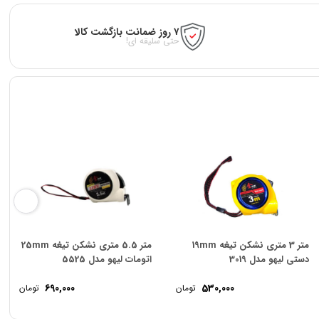
۷ روز ضمانت بازگشت کالا
حتی سلیقه ای!
متر 3 متری نشکن تیغه 19mm
متر 5.5 متری نشکن تیغه 25mm
دستی لیهو مدل 3019
اتومات لیهو مدل 5525
690,000
530,000
تومان
تومان