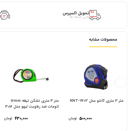
تحویل اکسپرس
حتی جمعه ها
محصولات مشابه
متر 3 متری کانتو مدل KNT-7203
متر 3 متری نشکن تیغه 16mm
اتومات ضد رطوبت لیهو مدل 3016
430,000
500,000
تومان
تومان