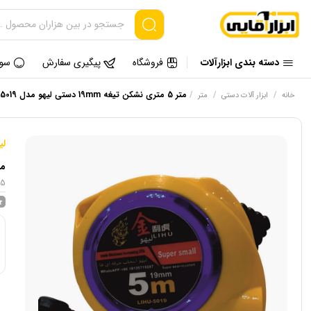
دسته بندی ابزارآلات
فروشگاه
پیگیری سفارش
سوا
/
/
/
متر 5 متری نشکن تیغه 19mm دستی لیهو مدل 5019
خانه
ابزار آلات دستی
متر
لی
متر 5 متری نشکن ت
5 meter unbreakable 19mm blade Liho