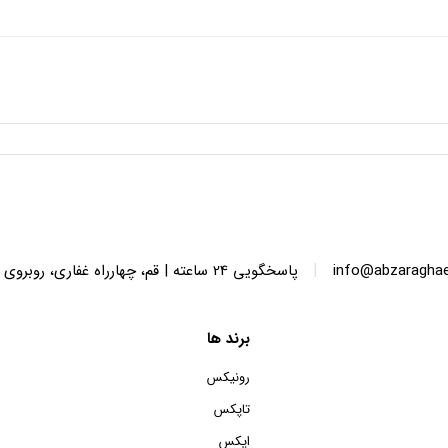
|
info@abzaragha
پاسخگویی 24 ساعته | قم، چهارراه غفاری، روبروی پاساژ الماس ایرانیان، پلاک 136
برند ها
رونیکس
تاپکس
اپکس