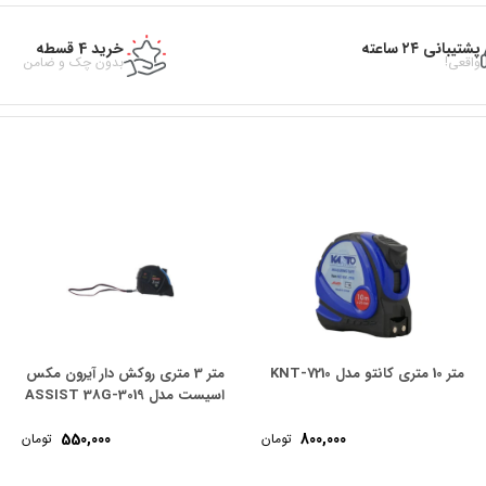
پشتیبانی ۲۴ ساعته
خرید 4 قسطه
واقعی!
بدون چک و ضامن
متر 10 متری کانتو مدل KNT-7210
متر 3 متری روکش دار آیرون مکس
اسیست مدل ASSIST 38G-3019
550,000
800,000
تومان
تومان