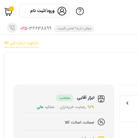
0
ورود/ثبت نام
025
-36638899
سوالی دارید؟ تماس بگیرید.
بازخورد درباره این کالا
ابزار آقایی
منتخب
96%
رضایت خریداران
عملکرد
عالی
ضمانت اصالت کالا