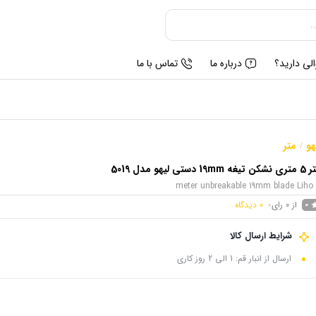
لی دارید؟
درباره ما
تماس با ما
هو
متر
/
یغه 19mm دستی لیهو مدل 5019
از 0 رای
0
دیدگاه
0
شرایط ارسال کالا
ارسال از انبار قم: 1 الی 2 روز کاری