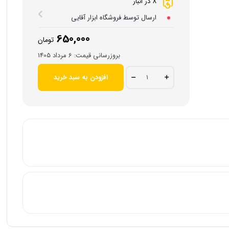
8 در انبار
ارسال توسط فروشگاه ابزار آقایی
650,000
تومان
بروزرسانی قیمت:
6 مرداد 1405
متر
افزودن به سبد خرید
5
متری
نشکن
تیغه
19mm
دستی
لیهو
مدل
5019
quantity