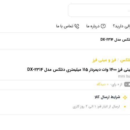
لی دارید؟
درباره ما
تماس با ما
نلکس
فرز و مینی فرز
/
1400 وات دیمردار 115 میلیمتری دنلکس مدل DX-2314
mini bu
از 0 رای
0
دیدگاه
0
شرایط ارسال کالا
ارسال از انبار قم: 1 الی 2 روز کاری