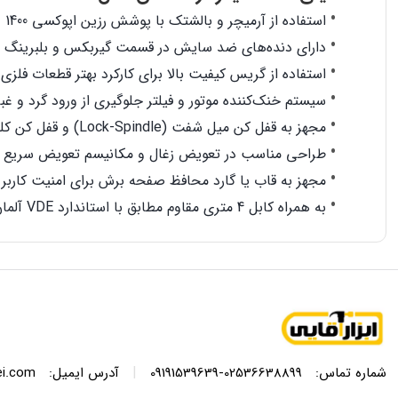
استفاده از آرمیچر و بالشتک با پوشش رزین اپوکسی 1400 وات صنعتی و تمام مس
دارای دنده‌های ضد سایش در قسمت گیربکس و بلبرینگ ض
استفاده از گریس کیفیت بالا برای کارکرد بهتر قطعات فلزی
سیستم خنک‌کننده موتور و فیلتر جلوگیری از ورود گرد و غبا
مجهز به قفل کن میل شفت (Lock-Spindle) و قفل کن کلید (Lock-Switch)
طراحی مناسب در تعویض زغال و مکانیسم تعویض سریع
مجهز به قاب یا گارد محافظ صفحه برش برای امنیت کاربر
به همراه کابل 4 متری مقاوم مطابق با استاندارد VDE آلمان
|
شماره تماس:
02536638899-09191539639
آدرس ایمیل:
ei.com