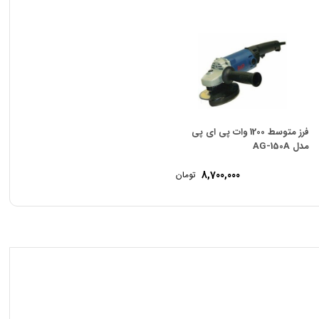
فرز متوسط 1200 وات پی ای پی
مدل AG-150A
8,700,000
تومان