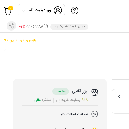
0
ورود/ثبت نام
025
-36638899
سوالی دارید؟ تماس بگیرید.
بازخورد درباره این کالا
ابزار آقایی
منتخب
96%
رضایت خریداران
عملکرد
عالی
ضمانت اصالت کالا