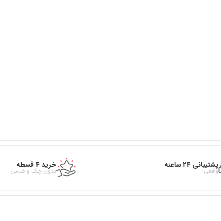
پشتیبانی ۲۴ ساعته
خرید 4 قسطه
واقعی!
بدون چک و ضامن