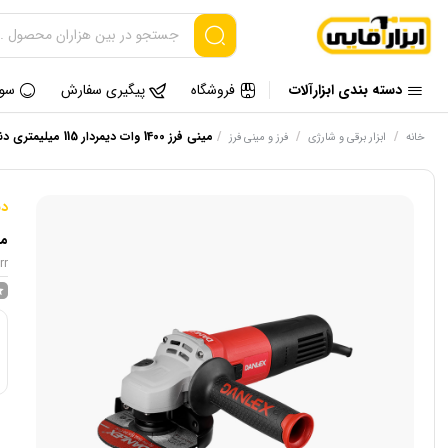
دسته بندی ابزارآلات
فروشگاه
پیگیری سفارش
سوا
/
/
/
مینی فرز 1400 وات دیمردار 115 میلیمتری دنلکس مدل DX-2314
خانه
ابزار برقی و شارژی
فرز و مینی فرز
د
مینی فرز 
rr